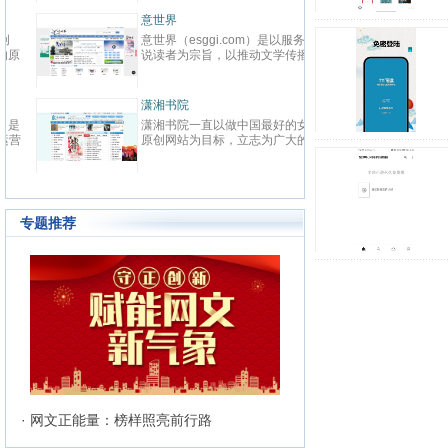
春校园、总裁、种田、王妃、女
致力
强、免费小说等在线阅读。每日最
鼎、
晋江文学城
起点
快更新,页面简洁,访问速度快
最具
晋江文学城创立于2003年8月1
起点中文
文化
日，是中国大陆范围内最具影响力
立于2
与史
的女性向原创文学网站，同时，也
创文
化软
是全球最大的女性向文学基地。以
字内
有“纵
耽美、爱情等原创网络小说而著
下。
连尚读书网
优秀
红袖
名。 截止到2015年3月31日，晋
学事
读，
连尚读书网（免费小说），最热门
红袖添
江文学城拥有在线作品177万余
学作
编、
免费小说大全，免费阅读App，提
全球
部，穿越、言情、影视、都市爱
大成
经过
供玄幻小说、网游小说、言情小
商之
情、职场婚姻、青春校园、武侠仙
显著
说、穿越小说、都市小说等免费小
拥有
侠、纯爱衍生、玄幻、网游、传
部，日
说在线阅读与下载。
统、
奇、奇幻、悬疑推理、科幻、历
60
准的
史、散文诗歌等风格迥异、类型多
创文
24
样的网络文学作品百花齐放，网站
专题推荐
文、
的这种不落窠臼的行事作风也在行
记等
业内独领风骚。九十万名注册作者
务，
和两万余名签约作者在这个平台上
写作
日更不辍，为广大网络文学爱好者
有长
献上了一部又一部可以堪称经典的
万部
网络文学著作。其中得以出版作品
560
的作者达到3000人，每天有近1万
新用户注册、750部新作品诞生，
两本新书被成功代理出版，上百部
作品签约影视，过万部作品引入手
机分销渠道，其口碑卓著的良心服
务，为网站在女性文学出版领域建
立起极高声望。 历经十二年的风
· 网文正能量：榜样照亮前行路
雨，晋江文学城已经从一个简单的
文学爱好者的集散地快速且稳健地