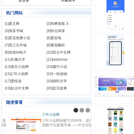
意世界
作家助手
热门网站
[1]废文网
[2]鸠摩搜索 Ji
[3]海棠书城
[4]快点阅读
[5]蛋花免费小说
[6]爱发电
[7]晋江文学城
[8]番茄畅听
[9]泡泡txt电子
[10]昆仑中文网
[11]长佩文学
[12]webnove
[13]青豆小说网
[14]腐竹小说
[15]17K小说网
[16]一纸倾城
[17]爱悦读
[18]阅听文学
[19]起点中文网
[20]盐言故事
随便看看
九阅小说
纵横
九阅小说网，最好看的小说阅读网
纵横中
站,提供现代言情、古代言情、穿
百度
越重生、幻想言情、悬疑灵异、青
网站