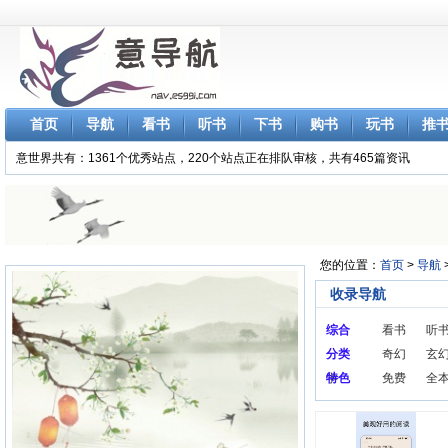
首页
导航
看书
听书
下书
购书
玩书
推
意世界共有：1361个优秀站点，220个站点正在排队审核，共有465篇资讯
您的位置：
首页
>
导航
收录导航
综合
看书
听
分类
奇幻
玄
学
特色
免费
全