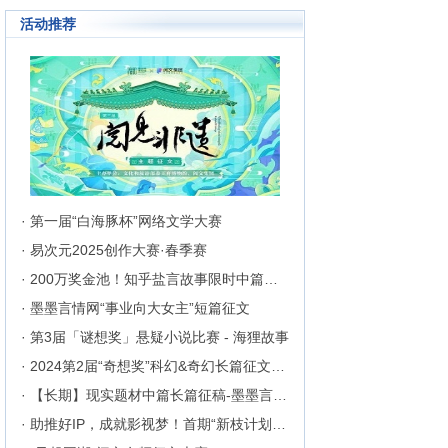
成长为行业内的翘楚，为1300万
活动推荐
来自不同地区和国家的注册用户突
破地区、种族、语言和国家的障碍
聚集在这里的网络文学同好们构建
起创作交流与沟通的平台。
· 第一届“白海豚杯”网络文学大赛
· 易次元2025创作大赛·春季赛
· 200万奖金池！知乎盐言故事限时中篇征文挑战
· 墨墨言情网“事业向大女主”短篇征文
· 第3届「谜想奖」悬疑小说比赛 - 海狸故事
· 2024第2届“奇想奖”科幻&奇幻长篇征文比赛
· 【长期】现实题材中篇长篇征稿-墨墨言情网
· 助推好IP，成就影视梦！首期“新枝计划”启动