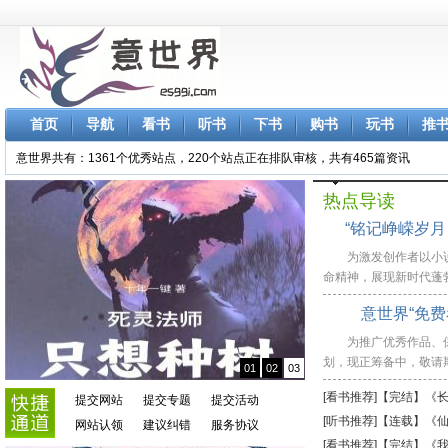
首页
导航
看书
听书
下书
购书
玩书
推
意世界共有：1361个优秀站点，220个站点正在排队审核，共有465篇资讯
热点导读
“铭记峥嵘岁
为激发创作者以小
命精神，展现新时代蓬勃
意世界“免
为推广优秀作品、
划，现正筹备中，敬请期待
01
02
03
[看书推荐]【完结】《长
提交网站
提交专题
提交活动
[听书推荐]【连载】《
网站认领
建议纠错
服务协议
[看书推荐]【完结】《