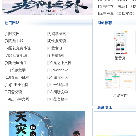
[看书推荐]【完结】《魏
[玩书推荐]《灵探实录》
热门网站
网站推荐
[1]废文网
[2]鸠摩搜索 Ji
[3]海棠书城
[4]快点阅读
Back
[5]蛋花免费小说
[6]爱发电
[7]晋江文学城
[8]番茄畅听
配音秀
[9]泡泡txt电子
[10]昆仑中文网
[11]长佩文学
[12]webnove
[13]青豆小说网
[14]腐竹小说
[15]17K小说网
[16]一纸倾城
[17]爱悦读
[18]阅听文学
岸途写作
[19]起点中文网
[20]盐言故事
最新资讯