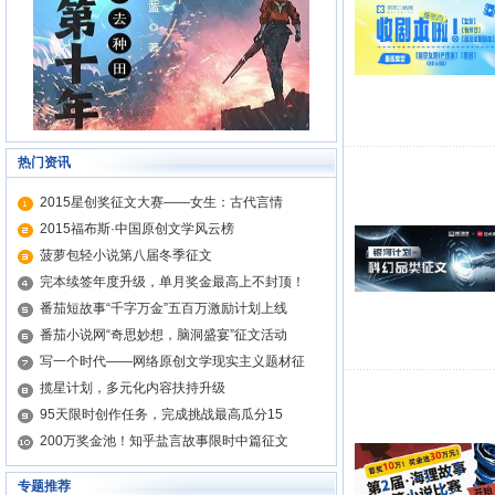
热门资讯
2015星创奖征文大赛——女生：古代言情
2015福布斯·中国原创文学风云榜
菠萝包轻小说第八届冬季征文
完本续签年度升级，单月奖金最高上不封顶！
番茄短故事“千字万金”五百万激励计划上线
番茄小说网“奇思妙想，脑洞盛宴”征文活动
写一个时代——网络原创文学现实主义题材征
揽星计划，多元化内容扶持升级
95天限时创作任务，完成挑战最高瓜分15
200万奖金池！知乎盐言故事限时中篇征文
专题推荐