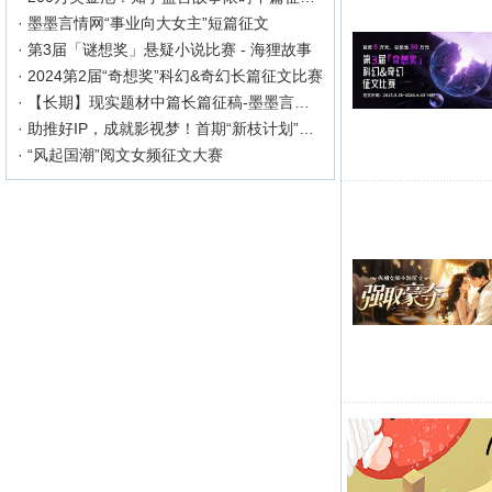
· 墨墨言情网“事业向大女主”短篇征文
· 第3届「谜想奖」悬疑小说比赛 - 海狸故事
· 2024第2届“奇想奖”科幻&奇幻长篇征文比赛
· 【长期】现实题材中篇长篇征稿-墨墨言情网
· 助推好IP，成就影视梦！首期“新枝计划”启动
· “风起国潮”阅文女频征文大赛